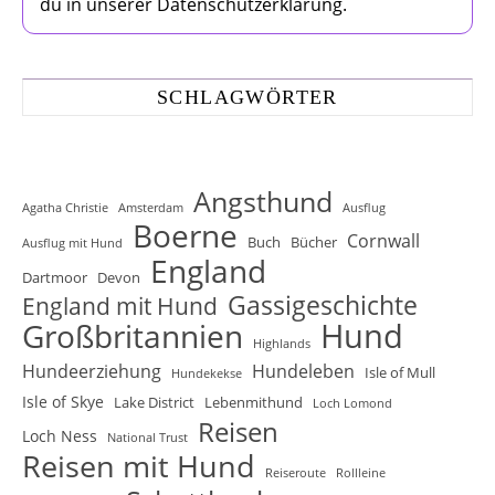
du in unserer Datenschutzerklärung.
SCHLAGWÖRTER
Angsthund
Agatha Christie
Amsterdam
Ausflug
Boerne
Cornwall
Buch
Bücher
Ausflug mit Hund
England
Dartmoor
Devon
Gassigeschichte
England mit Hund
Hund
Großbritannien
Highlands
Hundeerziehung
Hundeleben
Isle of Mull
Hundekekse
Isle of Skye
Lake District
Lebenmithund
Loch Lomond
Reisen
Loch Ness
National Trust
Reisen mit Hund
Reiseroute
Rollleine