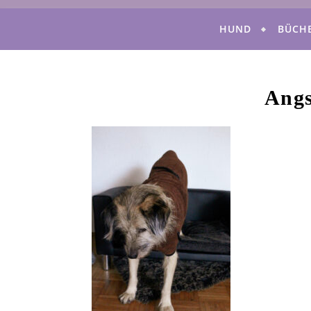
HUND
BÜCH
Angs