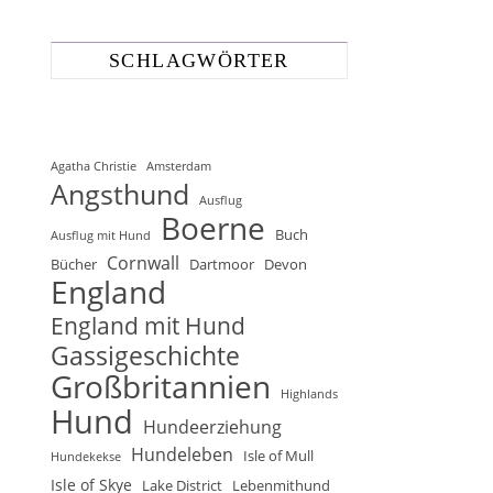
SCHLAGWÖRTER
Agatha Christie
Amsterdam
Angsthund
Ausflug
Boerne
Buch
Ausflug mit Hund
Cornwall
Bücher
Dartmoor
Devon
England
England mit Hund
Gassigeschichte
Großbritannien
Highlands
Hund
Hundeerziehung
Hundeleben
Isle of Mull
Hundekekse
Isle of Skye
Lake District
Lebenmithund