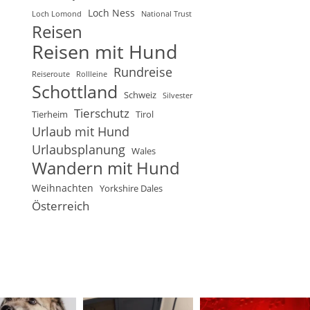
Loch Ness
Loch Lomond
National Trust
Reisen
Reisen mit Hund
Rundreise
Reiseroute
Rollleine
Schottland
Schweiz
Silvester
Tierschutz
Tierheim
Tirol
Urlaub mit Hund
Urlaubsplanung
Wales
Wandern mit Hund
Weihnachten
Yorkshire Dales
Österreich