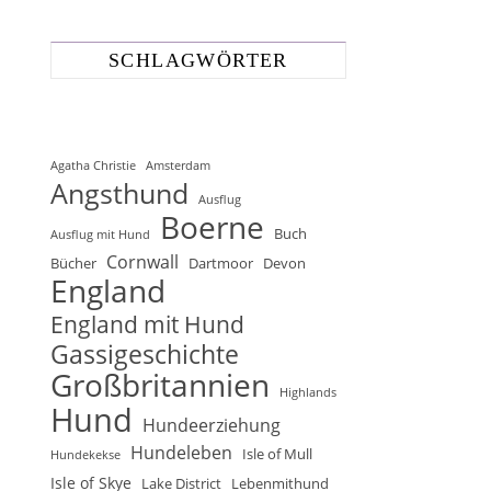
SCHLAGWÖRTER
Agatha Christie
Amsterdam
Angsthund
Ausflug
Boerne
Buch
Ausflug mit Hund
Cornwall
Bücher
Dartmoor
Devon
England
England mit Hund
Gassigeschichte
Großbritannien
Highlands
Hund
Hundeerziehung
Hundeleben
Isle of Mull
Hundekekse
Isle of Skye
Lake District
Lebenmithund