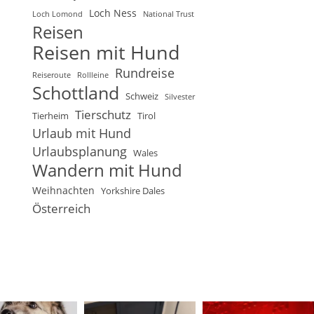
Loch Ness
Loch Lomond
National Trust
Reisen
Reisen mit Hund
Rundreise
Reiseroute
Rollleine
Schottland
Schweiz
Silvester
Tierschutz
Tierheim
Tirol
Urlaub mit Hund
Urlaubsplanung
Wales
Wandern mit Hund
Weihnachten
Yorkshire Dales
Österreich