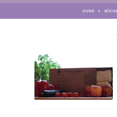
HUND
BÜCH