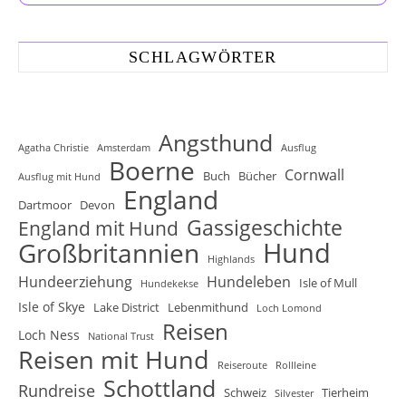
SCHLAGWÖRTER
Angsthund
Agatha Christie
Amsterdam
Ausflug
Boerne
Cornwall
Buch
Bücher
Ausflug mit Hund
England
Dartmoor
Devon
Gassigeschichte
England mit Hund
Hund
Großbritannien
Highlands
Hundeerziehung
Hundeleben
Isle of Mull
Hundekekse
Isle of Skye
Lake District
Lebenmithund
Loch Lomond
Reisen
Loch Ness
National Trust
Reisen mit Hund
Reiseroute
Rollleine
Schottland
Rundreise
Schweiz
Tierheim
Silvester