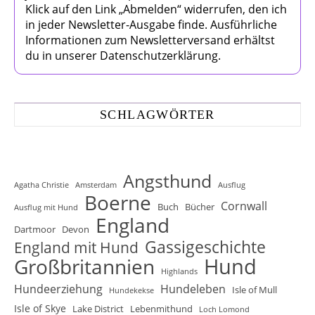
Klick auf den Link „Abmelden“ widerrufen, den ich
in jeder Newsletter-Ausgabe finde. Ausführliche
Informationen zum Newsletterversand erhältst
du in unserer Datenschutzerklärung.
SCHLAGWÖRTER
Angsthund
Agatha Christie
Amsterdam
Ausflug
Boerne
Cornwall
Buch
Bücher
Ausflug mit Hund
England
Dartmoor
Devon
Gassigeschichte
England mit Hund
Hund
Großbritannien
Highlands
Hundeerziehung
Hundeleben
Isle of Mull
Hundekekse
Isle of Skye
Lake District
Lebenmithund
Loch Lomond