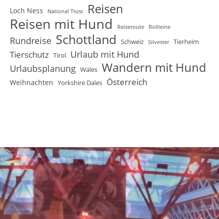
Reisen
Loch Ness
National Trust
Reisen mit Hund
Reiseroute
Rollleine
Schottland
Rundreise
Schweiz
Tierheim
Silvester
Urlaub mit Hund
Tierschutz
Tirol
Wandern mit Hund
Urlaubsplanung
Wales
Österreich
Weihnachten
Yorkshire Dales