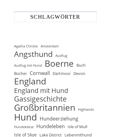
SCHLAGWÖRTER
Agatha Christie
Amsterdam
Angsthund
Ausflug
Boerne
Buch
Ausflug mit Hund
Cornwall
Bücher
Dartmoor
Devon
England
England mit Hund
Gassigeschichte
Großbritannien
Highlands
Hund
Hundeerziehung
Hundeleben
Isle of Mull
Hundekekse
Isle of Skye
Lake District
Lebenmithund