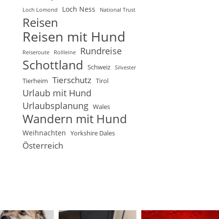
Loch Ness
Loch Lomond
National Trust
Reisen
Reisen mit Hund
Rundreise
Reiseroute
Rollleine
Schottland
Schweiz
Silvester
Tierschutz
Tierheim
Tirol
Urlaub mit Hund
Urlaubsplanung
Wales
Wandern mit Hund
Weihnachten
Yorkshire Dales
Österreich