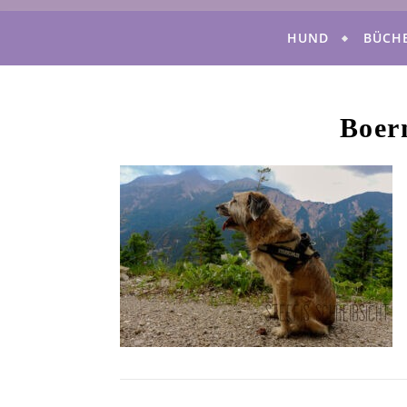
HUND
BÜCH
Boern