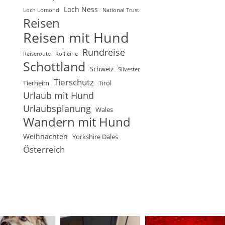
Loch Ness
Loch Lomond
National Trust
Reisen
Reisen mit Hund
Rundreise
Reiseroute
Rollleine
Schottland
Schweiz
Silvester
Tierschutz
Tierheim
Tirol
Urlaub mit Hund
Urlaubsplanung
Wales
Wandern mit Hund
Weihnachten
Yorkshire Dales
Österreich