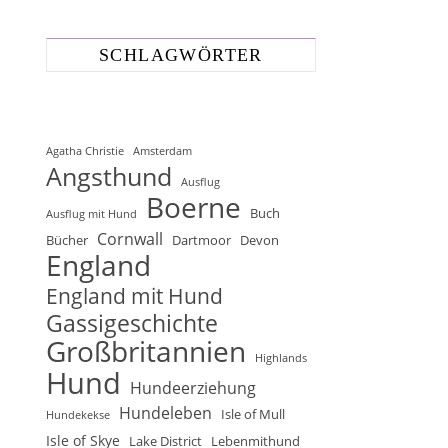
SCHLAGWÖRTER
Agatha Christie
Amsterdam
Angsthund
Ausflug
Boerne
Buch
Ausflug mit Hund
Cornwall
Bücher
Dartmoor
Devon
England
England mit Hund
Gassigeschichte
Großbritannien
Highlands
Hund
Hundeerziehung
Hundeleben
Isle of Mull
Hundekekse
Isle of Skye
Lake District
Lebenmithund