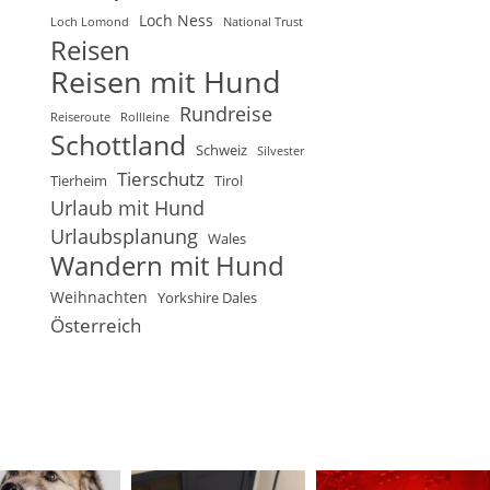
Loch Ness
Loch Lomond
National Trust
Reisen
Reisen mit Hund
Rundreise
Reiseroute
Rollleine
Schottland
Schweiz
Silvester
Tierschutz
Tierheim
Tirol
Urlaub mit Hund
Urlaubsplanung
Wales
Wandern mit Hund
Weihnachten
Yorkshire Dales
Österreich