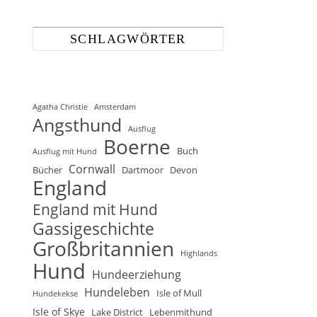
SCHLAGWÖRTER
Agatha Christie
Amsterdam
Angsthund
Ausflug
Boerne
Buch
Ausflug mit Hund
Cornwall
Bücher
Dartmoor
Devon
England
England mit Hund
Gassigeschichte
Großbritannien
Highlands
Hund
Hundeerziehung
Hundeleben
Isle of Mull
Hundekekse
Isle of Skye
Lake District
Lebenmithund