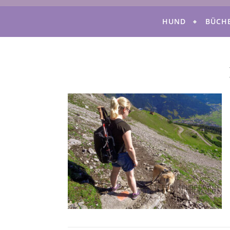
HUND
BÜCH