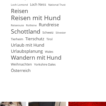
Loch Ness
Loch Lomond
National Trust
Reisen
Reisen mit Hund
Rundreise
Reiseroute
Rollleine
Schottland
Schweiz
Silvester
Tierschutz
Tierheim
Tirol
Urlaub mit Hund
Urlaubsplanung
Wales
Wandern mit Hund
Weihnachten
Yorkshire Dales
Österreich