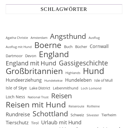
SCHLAGWÖRTER
Angsthund
Agatha Christie
Amsterdam
Ausflug
Boerne
Cornwall
Buch
Bücher
Ausflug mit Hund
England
Dartmoor
Devon
Gassigeschichte
England mit Hund
Hund
Großbritannien
Highlands
Hundeerziehung
Hundeleben
Isle of Mull
Hundekekse
Isle of Skye
Lake District
Lebenmithund
Loch Lomond
Reisen
Loch Ness
National Trust
Reisen mit Hund
Reiseroute
Rollleine
Schottland
Rundreise
Schweiz
Tierheim
Silvester
Urlaub mit Hund
Tierschutz
Tirol