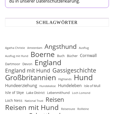
du in unserer Datenschutzerklärung.
SCHLAGWÖRTER
Angsthund
Agatha Christie
Amsterdam
Ausflug
Boerne
Cornwall
Buch
Bücher
Ausflug mit Hund
England
Dartmoor
Devon
Gassigeschichte
England mit Hund
Hund
Großbritannien
Highlands
Hundeerziehung
Hundeleben
Isle of Mull
Hundekekse
Isle of Skye
Lake District
Lebenmithund
Loch Lomond
Reisen
Loch Ness
National Trust
Reisen mit Hund
Reiseroute
Rollleine