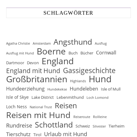
SCHLAGWÖRTER
Angsthund
Agatha Christie
Amsterdam
Ausflug
Boerne
Cornwall
Buch
Bücher
Ausflug mit Hund
England
Dartmoor
Devon
Gassigeschichte
England mit Hund
Hund
Großbritannien
Highlands
Hundeerziehung
Hundeleben
Isle of Mull
Hundekekse
Isle of Skye
Lake District
Lebenmithund
Loch Lomond
Reisen
Loch Ness
National Trust
Reisen mit Hund
Reiseroute
Rollleine
Schottland
Rundreise
Schweiz
Tierheim
Silvester
Urlaub mit Hund
Tierschutz
Tirol