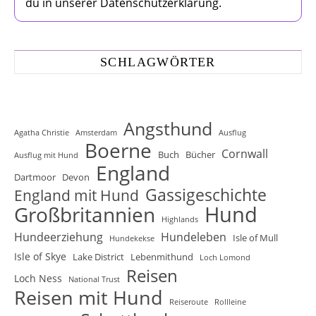
du in unserer Datenschutzerklärung.
SCHLAGWÖRTER
Angsthund
Agatha Christie
Amsterdam
Ausflug
Boerne
Cornwall
Buch
Bücher
Ausflug mit Hund
England
Dartmoor
Devon
Gassigeschichte
England mit Hund
Hund
Großbritannien
Highlands
Hundeerziehung
Hundeleben
Isle of Mull
Hundekekse
Isle of Skye
Lake District
Lebenmithund
Loch Lomond
Reisen
Loch Ness
National Trust
Reisen mit Hund
Reiseroute
Rollleine