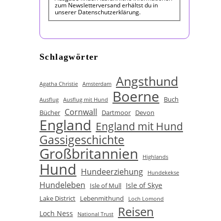
zum Newsletterversand erhältst du in
unserer Datenschutzerklärung.
Schlagwörter
Angsthund
Agatha Christie
Amsterdam
Boerne
Buch
Ausflug
Ausflug mit Hund
Cornwall
Bücher
Dartmoor
Devon
England
England mit Hund
Gassigeschichte
Großbritannien
Highlands
Hund
Hundeerziehung
Hundekekse
Hundeleben
Isle of Skye
Isle of Mull
Lake District
Lebenmithund
Loch Lomond
Reisen
Loch Ness
National Trust