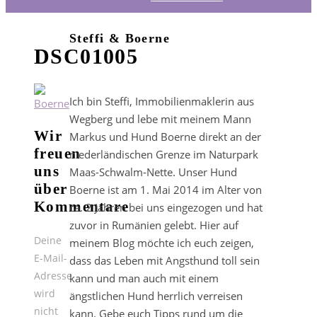
Steffi & Boerne
DSC01005
Ich bin Steffi, Immobilienmaklerin aus
Wegberg und lebe mit meinem Mann
Wir
Markus und Hund Boerne direkt an der
freuen
niederländischen Grenze im Naturpark
uns
Maas-Schwalm-Nette. Unser Hund
über
Boerne ist am 1. Mai 2014 im Alter von
Kommentare
ca. 2 Jahren bei uns eingezogen und hat
zuvor in Rumänien gelebt. Hier auf
Deine
meinem Blog möchte ich euch zeigen,
E-Mail-
dass das Leben mit Angsthund toll sein
Adresse
kann und man auch mit einem
wird
ängstlichen Hund herrlich verreisen
nicht
kann. Gebe euch Tipps rund um die