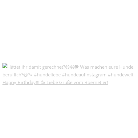
Happy Birthday!!! 🥳 Liebe Grüße vom Boernetier!