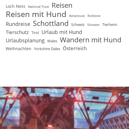
Reisen
Loch Ness
National Trust
Reisen mit Hund
Reiseroute
Rollleine
Schottland
Rundreise
Schweiz
Tierheim
Silvester
Urlaub mit Hund
Tierschutz
Tirol
Wandern mit Hund
Urlaubsplanung
Wales
Österreich
Weihnachten
Yorkshire Dales