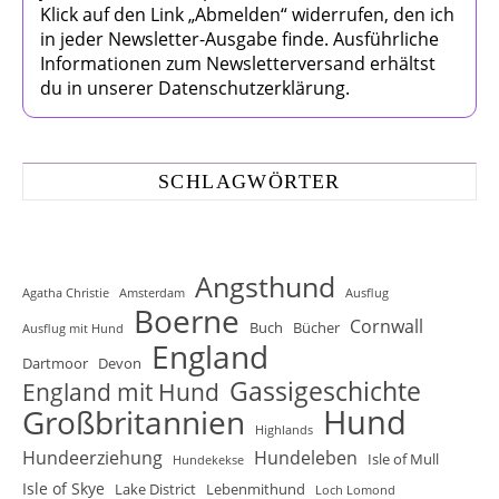
Klick auf den Link „Abmelden“ widerrufen, den ich
in jeder Newsletter-Ausgabe finde. Ausführliche
Informationen zum Newsletterversand erhältst
du in unserer Datenschutzerklärung.
SCHLAGWÖRTER
Angsthund
Agatha Christie
Amsterdam
Ausflug
Boerne
Cornwall
Buch
Bücher
Ausflug mit Hund
England
Dartmoor
Devon
Gassigeschichte
England mit Hund
Hund
Großbritannien
Highlands
Hundeerziehung
Hundeleben
Isle of Mull
Hundekekse
Isle of Skye
Lake District
Lebenmithund
Loch Lomond