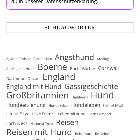
du in unserer Datenschutzerklärung.
SCHLAGWÖRTER
Angsthund
Agatha Christie
Amsterdam
Ausflug
Boerne
Cornwall
Buch
Bücher
Ausflug mit Hund
England
Dartmoor
Devon
Gassigeschichte
England mit Hund
Hund
Großbritannien
Highlands
Hundeerziehung
Hundeleben
Isle of Mull
Hundekekse
Isle of Skye
Lake District
Lebenmithund
Loch Lomond
Reisen
Loch Ness
National Trust
Reisen mit Hund
Reiseroute
Rollleine