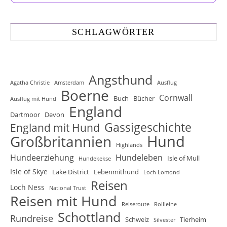
SCHLAGWÖRTER
Angsthund
Agatha Christie
Amsterdam
Ausflug
Boerne
Cornwall
Buch
Bücher
Ausflug mit Hund
England
Dartmoor
Devon
Gassigeschichte
England mit Hund
Hund
Großbritannien
Highlands
Hundeerziehung
Hundeleben
Isle of Mull
Hundekekse
Isle of Skye
Lake District
Lebenmithund
Loch Lomond
Reisen
Loch Ness
National Trust
Reisen mit Hund
Reiseroute
Rollleine
Schottland
Rundreise
Schweiz
Tierheim
Silvester