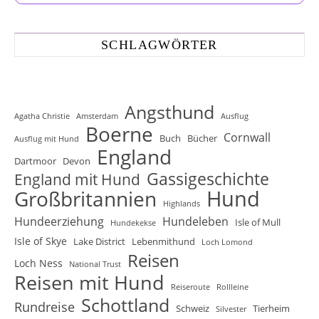
SCHLAGWÖRTER
Angsthund
Agatha Christie
Amsterdam
Ausflug
Boerne
Cornwall
Buch
Bücher
Ausflug mit Hund
England
Dartmoor
Devon
Gassigeschichte
England mit Hund
Hund
Großbritannien
Highlands
Hundeerziehung
Hundeleben
Isle of Mull
Hundekekse
Isle of Skye
Lake District
Lebenmithund
Loch Lomond
Reisen
Loch Ness
National Trust
Reisen mit Hund
Reiseroute
Rollleine
Schottland
Rundreise
Schweiz
Tierheim
Silvester