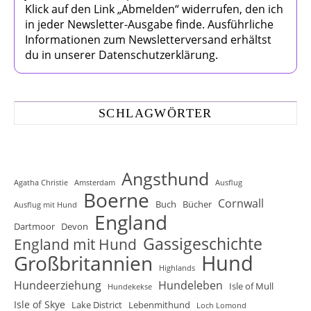
Klick auf den Link „Abmelden“ widerrufen, den ich
in jeder Newsletter-Ausgabe finde. Ausführliche
Informationen zum Newsletterversand erhältst
du in unserer Datenschutzerklärung.
SCHLAGWÖRTER
Angsthund
Agatha Christie
Amsterdam
Ausflug
Boerne
Cornwall
Buch
Bücher
Ausflug mit Hund
England
Dartmoor
Devon
Gassigeschichte
England mit Hund
Hund
Großbritannien
Highlands
Hundeerziehung
Hundeleben
Isle of Mull
Hundekekse
Isle of Skye
Lake District
Lebenmithund
Loch Lomond