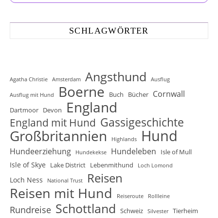
SCHLAGWÖRTER
Angsthund
Agatha Christie
Amsterdam
Ausflug
Boerne
Cornwall
Buch
Bücher
Ausflug mit Hund
England
Dartmoor
Devon
Gassigeschichte
England mit Hund
Hund
Großbritannien
Highlands
Hundeerziehung
Hundeleben
Isle of Mull
Hundekekse
Isle of Skye
Lake District
Lebenmithund
Loch Lomond
Reisen
Loch Ness
National Trust
Reisen mit Hund
Reiseroute
Rollleine
Schottland
Rundreise
Schweiz
Tierheim
Silvester