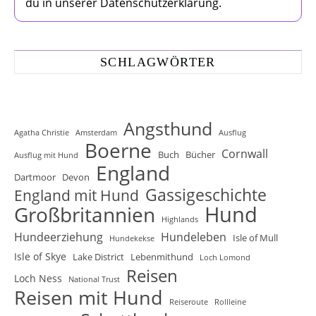
du in unserer Datenschutzerklärung.
SCHLAGWÖRTER
Angsthund
Agatha Christie
Amsterdam
Ausflug
Boerne
Cornwall
Buch
Bücher
Ausflug mit Hund
England
Dartmoor
Devon
Gassigeschichte
England mit Hund
Hund
Großbritannien
Highlands
Hundeerziehung
Hundeleben
Isle of Mull
Hundekekse
Isle of Skye
Lake District
Lebenmithund
Loch Lomond
Reisen
Loch Ness
National Trust
Reisen mit Hund
Reiseroute
Rollleine