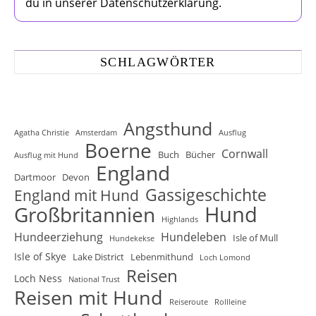
du in unserer Datenschutzerklärung.
SCHLAGWÖRTER
Angsthund
Agatha Christie
Amsterdam
Ausflug
Boerne
Cornwall
Buch
Bücher
Ausflug mit Hund
England
Dartmoor
Devon
Gassigeschichte
England mit Hund
Hund
Großbritannien
Highlands
Hundeerziehung
Hundeleben
Isle of Mull
Hundekekse
Isle of Skye
Lake District
Lebenmithund
Loch Lomond
Reisen
Loch Ness
National Trust
Reisen mit Hund
Reiseroute
Rollleine