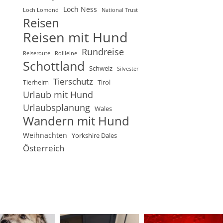
Loch Ness
Loch Lomond
National Trust
Reisen
Reisen mit Hund
Rundreise
Reiseroute
Rollleine
Schottland
Schweiz
Silvester
Tierschutz
Tierheim
Tirol
Urlaub mit Hund
Urlaubsplanung
Wales
Wandern mit Hund
Weihnachten
Yorkshire Dales
Österreich