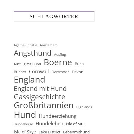
SCHLAGWÖRTER
Agatha Christie
Amsterdam
Angsthund
Ausflug
Boerne
Buch
Ausflug mit Hund
Cornwall
Bücher
Dartmoor
Devon
England
England mit Hund
Gassigeschichte
Großbritannien
Highlands
Hund
Hundeerziehung
Hundeleben
Isle of Mull
Hundekekse
Isle of Skye
Lake District
Lebenmithund