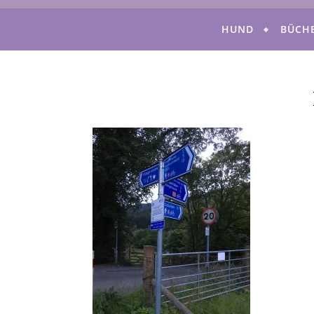
HUND
BÜCH