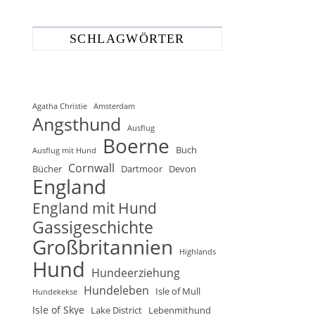
SCHLAGWÖRTER
Agatha Christie
Amsterdam
Angsthund
Ausflug
Boerne
Buch
Ausflug mit Hund
Cornwall
Bücher
Dartmoor
Devon
England
England mit Hund
Gassigeschichte
Großbritannien
Highlands
Hund
Hundeerziehung
Hundeleben
Isle of Mull
Hundekekse
Isle of Skye
Lake District
Lebenmithund