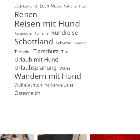
Loch Ness
Loch Lomond
National Trust
Reisen
Reisen mit Hund
Rundreise
Reiseroute
Rollleine
Schottland
Schweiz
Silvester
Tierschutz
Tierheim
Tirol
Urlaub mit Hund
Urlaubsplanung
Wales
Wandern mit Hund
Weihnachten
Yorkshire Dales
Österreich