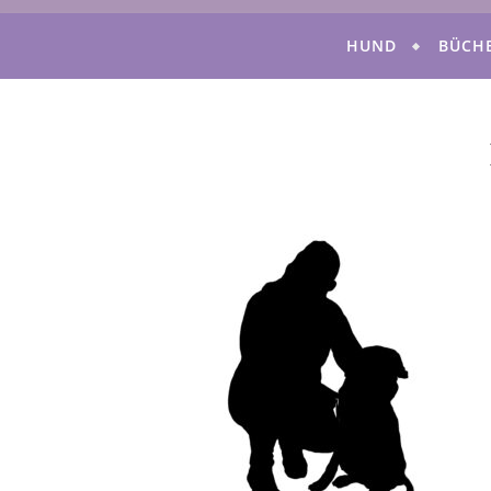
HUND
BÜCH