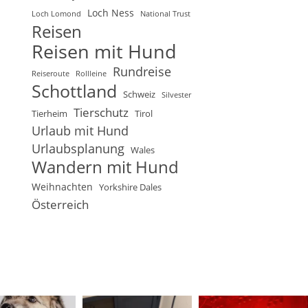
Loch Ness
Loch Lomond
National Trust
Reisen
Reisen mit Hund
Rundreise
Reiseroute
Rollleine
Schottland
Schweiz
Silvester
Tierschutz
Tierheim
Tirol
Urlaub mit Hund
Urlaubsplanung
Wales
Wandern mit Hund
Weihnachten
Yorkshire Dales
Österreich