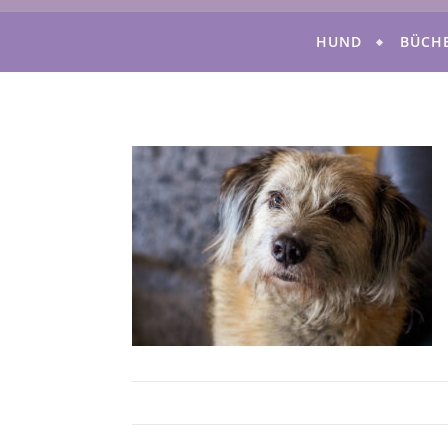
HUND
BÜCH