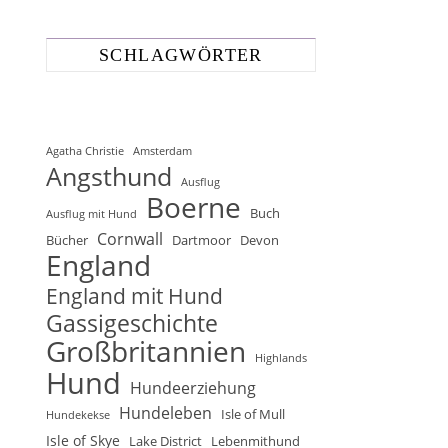
SCHLAGWÖRTER
Agatha Christie
Amsterdam
Angsthund
Ausflug
Boerne
Buch
Ausflug mit Hund
Cornwall
Bücher
Dartmoor
Devon
England
England mit Hund
Gassigeschichte
Großbritannien
Highlands
Hund
Hundeerziehung
Hundeleben
Isle of Mull
Hundekekse
Isle of Skye
Lake District
Lebenmithund