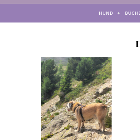
HUND
BÜCH