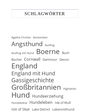
SCHLAGWÖRTER
Agatha Christie
Amsterdam
Angsthund
Ausflug
Boerne
Buch
Ausflug mit Hund
Cornwall
Bücher
Dartmoor
Devon
England
England mit Hund
Gassigeschichte
Großbritannien
Highlands
Hund
Hundeerziehung
Hundeleben
Isle of Mull
Hundekekse
Isle of Skye
Lake District
Lebenmithund