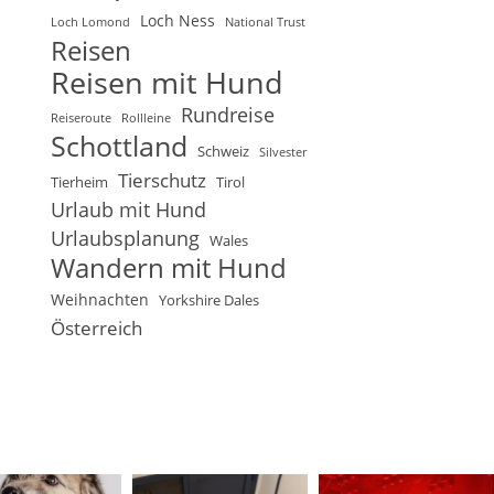
Loch Ness
Loch Lomond
National Trust
Reisen
Reisen mit Hund
Rundreise
Reiseroute
Rollleine
Schottland
Schweiz
Silvester
Tierschutz
Tierheim
Tirol
Urlaub mit Hund
Urlaubsplanung
Wales
Wandern mit Hund
Weihnachten
Yorkshire Dales
Österreich