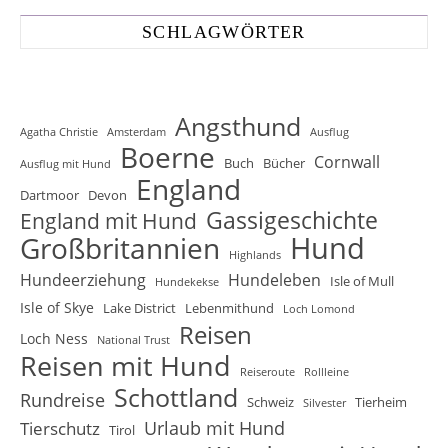
SCHLAGWÖRTER
Angsthund
Agatha Christie
Amsterdam
Ausflug
Boerne
Cornwall
Buch
Bücher
Ausflug mit Hund
England
Dartmoor
Devon
Gassigeschichte
England mit Hund
Hund
Großbritannien
Highlands
Hundeerziehung
Hundeleben
Isle of Mull
Hundekekse
Isle of Skye
Lake District
Lebenmithund
Loch Lomond
Reisen
Loch Ness
National Trust
Reisen mit Hund
Reiseroute
Rollleine
Schottland
Rundreise
Schweiz
Tierheim
Silvester
Urlaub mit Hund
Tierschutz
Tirol