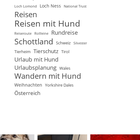
Loch Ness
Loch Lomond
National Trust
Reisen
Reisen mit Hund
Rundreise
Reiseroute
Rollleine
Schottland
Schweiz
Silvester
Tierschutz
Tierheim
Tirol
Urlaub mit Hund
Urlaubsplanung
Wales
Wandern mit Hund
Weihnachten
Yorkshire Dales
Österreich