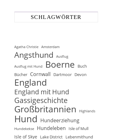
SCHLAGWÖRTER
Agatha Christie
Amsterdam
Angsthund
Ausflug
Boerne
Buch
Ausflug mit Hund
Cornwall
Bücher
Dartmoor
Devon
England
England mit Hund
Gassigeschichte
Großbritannien
Highlands
Hund
Hundeerziehung
Hundeleben
Isle of Mull
Hundekekse
Isle of Skye
Lake District
Lebenmithund