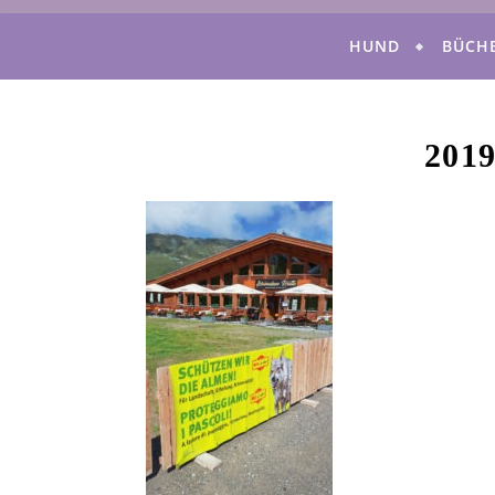
HUND
BÜCH
201