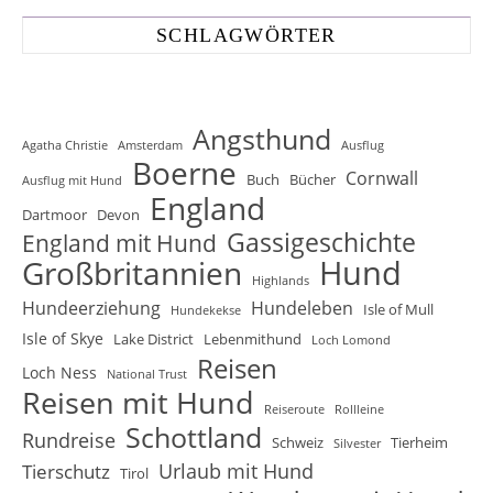
SCHLAGWÖRTER
Angsthund
Agatha Christie
Amsterdam
Ausflug
Boerne
Cornwall
Buch
Bücher
Ausflug mit Hund
England
Dartmoor
Devon
Gassigeschichte
England mit Hund
Hund
Großbritannien
Highlands
Hundeerziehung
Hundeleben
Isle of Mull
Hundekekse
Isle of Skye
Lake District
Lebenmithund
Loch Lomond
Reisen
Loch Ness
National Trust
Reisen mit Hund
Reiseroute
Rollleine
Schottland
Rundreise
Schweiz
Tierheim
Silvester
Urlaub mit Hund
Tierschutz
Tirol