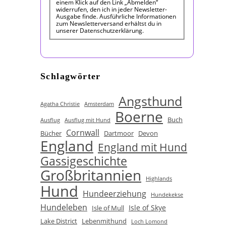
einem Klick auf den Link „Abmelden“
widerrufen, den ich in jeder Newsletter-
Ausgabe finde. Ausführliche Informationen
zum Newsletterversand erhältst du in
unserer Datenschutzerklärung.
Schlagwörter
Angsthund
Agatha Christie
Amsterdam
Boerne
Buch
Ausflug
Ausflug mit Hund
Cornwall
Bücher
Dartmoor
Devon
England
England mit Hund
Gassigeschichte
Großbritannien
Highlands
Hund
Hundeerziehung
Hundekekse
Hundeleben
Isle of Skye
Isle of Mull
Lake District
Lebenmithund
Loch Lomond