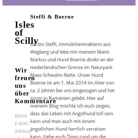
Steffi & Boerne
Isles
of
Scilly
Ich bin Steffi, Immobilienmaklerin aus
Wegberg und lebe mit meinem Mann
Markus und Hund Boerne direkt an der
niederländischen Grenze im Naturpark
Wir
Maas-Schwalm-Nette. Unser Hund
freuen
Boerne ist am 1. Mai 2014 im Alter von
uns
ca. 2 Jahren bei uns eingezogen und hat
über
zuvor in Rumänien gelebt. Hier auf
Kommentare
meinem Blog möchte ich euch zeigen,
dass das Leben mit Angsthund toll sein
Deine
kann und man auch mit einem
E-Mail-
ängstlichen Hund herrlich verreisen
Adresse
kann. Gebe euch Tipps rund um die