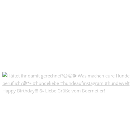
Happy Birthday!!! 🥳 Liebe Grüße vom Boernetier!