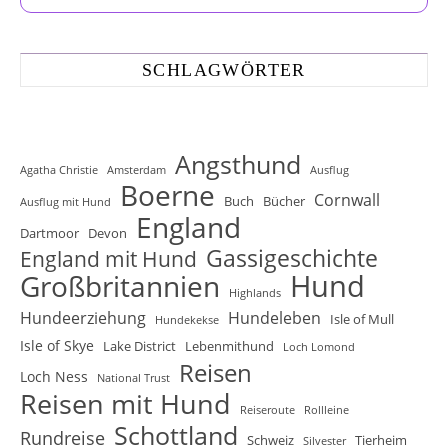
SCHLAGWÖRTER
Angsthund
Agatha Christie
Amsterdam
Ausflug
Boerne
Cornwall
Buch
Bücher
Ausflug mit Hund
England
Dartmoor
Devon
Gassigeschichte
England mit Hund
Hund
Großbritannien
Highlands
Hundeerziehung
Hundeleben
Isle of Mull
Hundekekse
Isle of Skye
Lake District
Lebenmithund
Loch Lomond
Reisen
Loch Ness
National Trust
Reisen mit Hund
Reiseroute
Rollleine
Schottland
Rundreise
Schweiz
Tierheim
Silvester