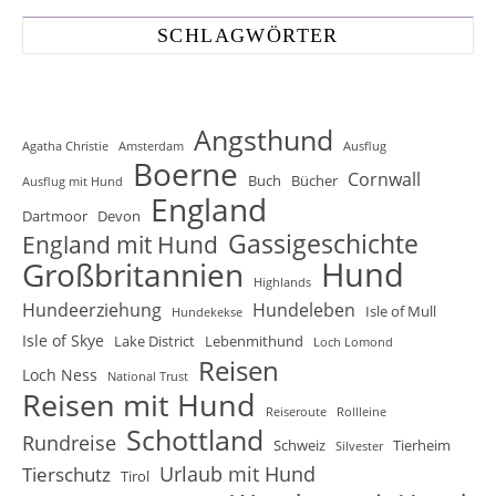
SCHLAGWÖRTER
Angsthund
Agatha Christie
Amsterdam
Ausflug
Boerne
Cornwall
Buch
Bücher
Ausflug mit Hund
England
Dartmoor
Devon
Gassigeschichte
England mit Hund
Hund
Großbritannien
Highlands
Hundeerziehung
Hundeleben
Isle of Mull
Hundekekse
Isle of Skye
Lake District
Lebenmithund
Loch Lomond
Reisen
Loch Ness
National Trust
Reisen mit Hund
Reiseroute
Rollleine
Schottland
Rundreise
Schweiz
Tierheim
Silvester
Urlaub mit Hund
Tierschutz
Tirol