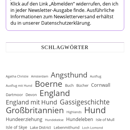
Klick auf den Link „Abmelden“ widerrufen, den ich
in jeder Newsletter-Ausgabe finde. Ausführliche
Informationen zum Newsletterversand erhältst
du in unserer Datenschutzerklärung.
SCHLAGWÖRTER
Angsthund
Agatha Christie
Amsterdam
Ausflug
Boerne
Cornwall
Buch
Bücher
Ausflug mit Hund
England
Dartmoor
Devon
Gassigeschichte
England mit Hund
Hund
Großbritannien
Highlands
Hundeerziehung
Hundeleben
Isle of Mull
Hundekekse
Isle of Skye
Lake District
Lebenmithund
Loch Lomond