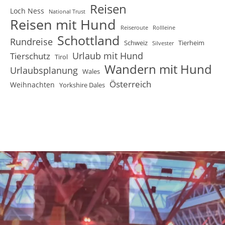
Reisen
Loch Ness
National Trust
Reisen mit Hund
Reiseroute
Rollleine
Schottland
Rundreise
Schweiz
Tierheim
Silvester
Urlaub mit Hund
Tierschutz
Tirol
Wandern mit Hund
Urlaubsplanung
Wales
Österreich
Weihnachten
Yorkshire Dales