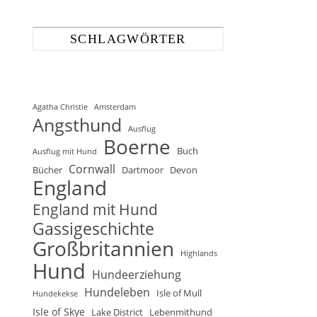
SCHLAGWÖRTER
Agatha Christie
Amsterdam
Angsthund
Ausflug
Boerne
Buch
Ausflug mit Hund
Cornwall
Bücher
Dartmoor
Devon
England
England mit Hund
Gassigeschichte
Großbritannien
Highlands
Hund
Hundeerziehung
Hundeleben
Isle of Mull
Hundekekse
Isle of Skye
Lake District
Lebenmithund