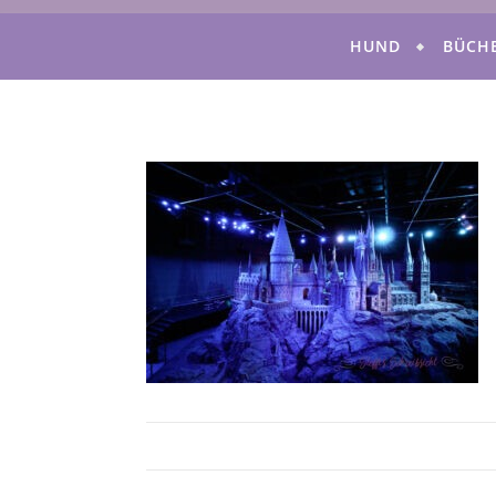
HUND
BÜCH