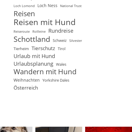
Loch Ness
Loch Lomond
National Trust
Reisen
Reisen mit Hund
Rundreise
Reiseroute
Rollleine
Schottland
Schweiz
Silvester
Tierschutz
Tierheim
Tirol
Urlaub mit Hund
Urlaubsplanung
Wales
Wandern mit Hund
Weihnachten
Yorkshire Dales
Österreich