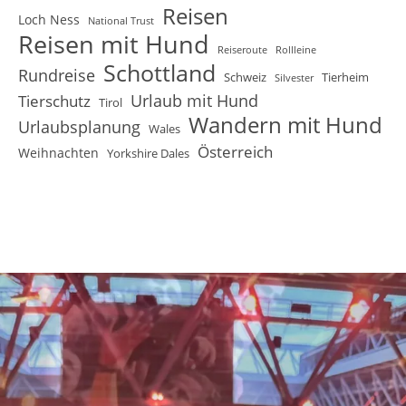
Reisen
Loch Ness
National Trust
Reisen mit Hund
Reiseroute
Rollleine
Schottland
Rundreise
Schweiz
Tierheim
Silvester
Urlaub mit Hund
Tierschutz
Tirol
Wandern mit Hund
Urlaubsplanung
Wales
Österreich
Weihnachten
Yorkshire Dales