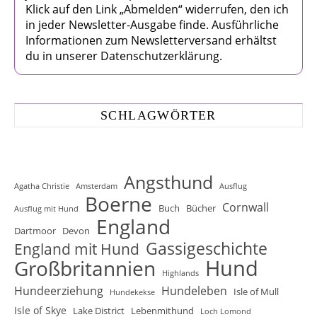
Klick auf den Link „Abmelden“ widerrufen, den ich
in jeder Newsletter-Ausgabe finde. Ausführliche
Informationen zum Newsletterversand erhältst
du in unserer Datenschutzerklärung.
SCHLAGWÖRTER
Angsthund
Agatha Christie
Amsterdam
Ausflug
Boerne
Cornwall
Buch
Bücher
Ausflug mit Hund
England
Dartmoor
Devon
Gassigeschichte
England mit Hund
Hund
Großbritannien
Highlands
Hundeerziehung
Hundeleben
Isle of Mull
Hundekekse
Isle of Skye
Lake District
Lebenmithund
Loch Lomond