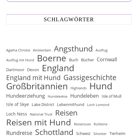
SCHLAGWÖRTER
Angsthund
Agatha Christie
Amsterdam
Ausflug
Boerne
Cornwall
Buch
Bücher
Ausflug mit Hund
England
Dartmoor
Devon
Gassigeschichte
England mit Hund
Hund
Großbritannien
Highlands
Hundeerziehung
Hundeleben
Isle of Mull
Hundekekse
Isle of Skye
Lake District
Lebenmithund
Loch Lomond
Reisen
Loch Ness
National Trust
Reisen mit Hund
Reiseroute
Rollleine
Schottland
Rundreise
Schweiz
Tierheim
Silvester