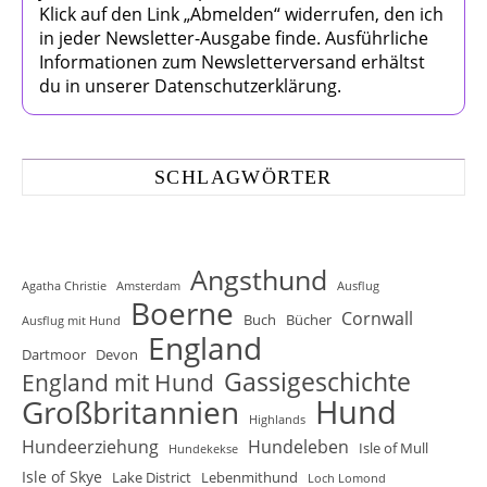
Klick auf den Link „Abmelden“ widerrufen, den ich
in jeder Newsletter-Ausgabe finde. Ausführliche
Informationen zum Newsletterversand erhältst
du in unserer Datenschutzerklärung.
SCHLAGWÖRTER
Angsthund
Agatha Christie
Amsterdam
Ausflug
Boerne
Cornwall
Buch
Bücher
Ausflug mit Hund
England
Dartmoor
Devon
Gassigeschichte
England mit Hund
Hund
Großbritannien
Highlands
Hundeerziehung
Hundeleben
Isle of Mull
Hundekekse
Isle of Skye
Lake District
Lebenmithund
Loch Lomond