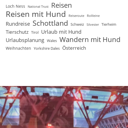
Reisen
Loch Ness
National Trust
Reisen mit Hund
Reiseroute
Rollleine
Schottland
Rundreise
Schweiz
Tierheim
Silvester
Urlaub mit Hund
Tierschutz
Tirol
Wandern mit Hund
Urlaubsplanung
Wales
Österreich
Weihnachten
Yorkshire Dales