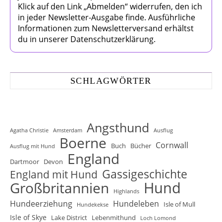
Klick auf den Link „Abmelden“ widerrufen, den ich
in jeder Newsletter-Ausgabe finde. Ausführliche
Informationen zum Newsletterversand erhältst
du in unserer Datenschutzerklärung.
SCHLAGWÖRTER
Angsthund
Agatha Christie
Amsterdam
Ausflug
Boerne
Cornwall
Buch
Bücher
Ausflug mit Hund
England
Dartmoor
Devon
Gassigeschichte
England mit Hund
Hund
Großbritannien
Highlands
Hundeerziehung
Hundeleben
Isle of Mull
Hundekekse
Isle of Skye
Lake District
Lebenmithund
Loch Lomond