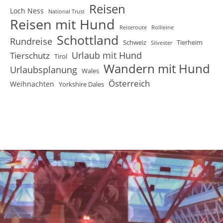
Reisen
Loch Ness
National Trust
Reisen mit Hund
Reiseroute
Rollleine
Schottland
Rundreise
Schweiz
Tierheim
Silvester
Urlaub mit Hund
Tierschutz
Tirol
Wandern mit Hund
Urlaubsplanung
Wales
Österreich
Weihnachten
Yorkshire Dales