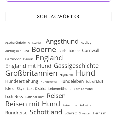
SCHLAGWÖRTER
Angsthund
Agatha Christie
Amsterdam
Ausflug
Boerne
Cornwall
Buch
Bücher
Ausflug mit Hund
England
Dartmoor
Devon
Gassigeschichte
England mit Hund
Hund
Großbritannien
Highlands
Hundeerziehung
Hundeleben
Isle of Mull
Hundekekse
Isle of Skye
Lake District
Lebenmithund
Loch Lomond
Reisen
Loch Ness
National Trust
Reisen mit Hund
Reiseroute
Rollleine
Schottland
Rundreise
Schweiz
Tierheim
Silvester