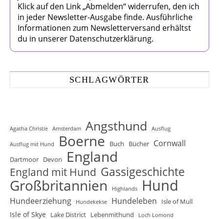
Klick auf den Link „Abmelden“ widerrufen, den ich
in jeder Newsletter-Ausgabe finde. Ausführliche
Informationen zum Newsletterversand erhältst
du in unserer Datenschutzerklärung.
SCHLAGWÖRTER
Angsthund
Agatha Christie
Amsterdam
Ausflug
Boerne
Cornwall
Buch
Bücher
Ausflug mit Hund
England
Dartmoor
Devon
Gassigeschichte
England mit Hund
Hund
Großbritannien
Highlands
Hundeerziehung
Hundeleben
Isle of Mull
Hundekekse
Isle of Skye
Lake District
Lebenmithund
Loch Lomond