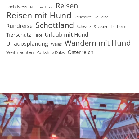
Reisen
Loch Ness
National Trust
Reisen mit Hund
Reiseroute
Rollleine
Schottland
Rundreise
Schweiz
Tierheim
Silvester
Urlaub mit Hund
Tierschutz
Tirol
Wandern mit Hund
Urlaubsplanung
Wales
Österreich
Weihnachten
Yorkshire Dales