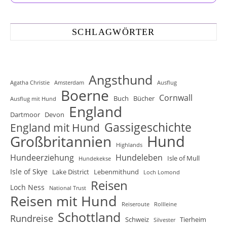
SCHLAGWÖRTER
Angsthund
Agatha Christie
Amsterdam
Ausflug
Boerne
Cornwall
Buch
Bücher
Ausflug mit Hund
England
Dartmoor
Devon
Gassigeschichte
England mit Hund
Hund
Großbritannien
Highlands
Hundeerziehung
Hundeleben
Isle of Mull
Hundekekse
Isle of Skye
Lake District
Lebenmithund
Loch Lomond
Reisen
Loch Ness
National Trust
Reisen mit Hund
Reiseroute
Rollleine
Schottland
Rundreise
Schweiz
Tierheim
Silvester