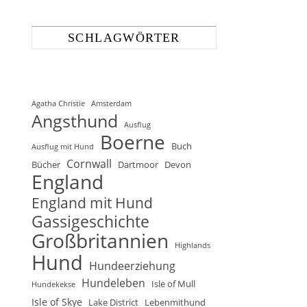
SCHLAGWÖRTER
Agatha Christie
Amsterdam
Angsthund
Ausflug
Boerne
Buch
Ausflug mit Hund
Cornwall
Bücher
Dartmoor
Devon
England
England mit Hund
Gassigeschichte
Großbritannien
Highlands
Hund
Hundeerziehung
Hundeleben
Isle of Mull
Hundekekse
Isle of Skye
Lake District
Lebenmithund