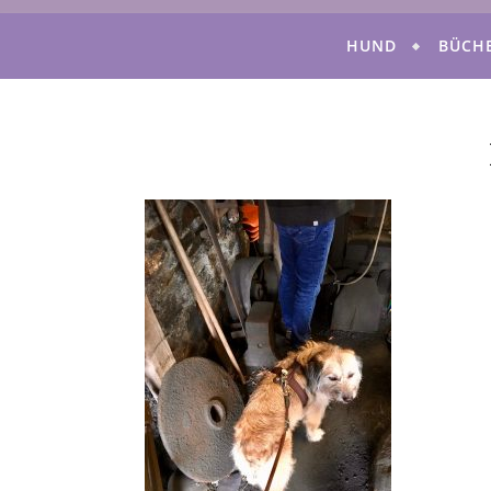
HUND
BÜCH