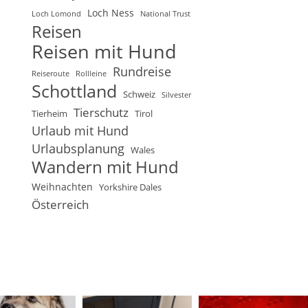
Loch Ness
Loch Lomond
National Trust
Reisen
Reisen mit Hund
Rundreise
Reiseroute
Rollleine
Schottland
Schweiz
Silvester
Tierschutz
Tierheim
Tirol
Urlaub mit Hund
Urlaubsplanung
Wales
Wandern mit Hund
Weihnachten
Yorkshire Dales
Österreich