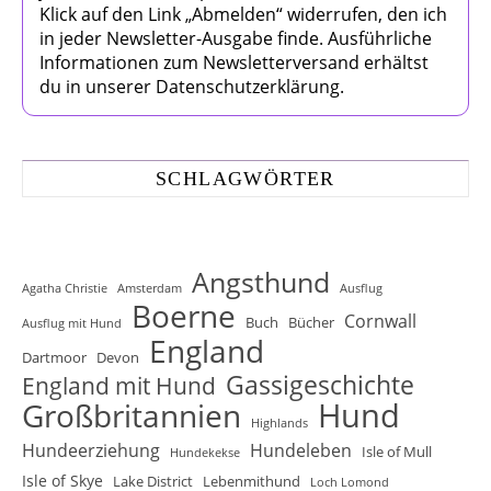
Klick auf den Link „Abmelden“ widerrufen, den ich
in jeder Newsletter-Ausgabe finde. Ausführliche
Informationen zum Newsletterversand erhältst
du in unserer Datenschutzerklärung.
SCHLAGWÖRTER
Angsthund
Agatha Christie
Amsterdam
Ausflug
Boerne
Cornwall
Buch
Bücher
Ausflug mit Hund
England
Dartmoor
Devon
Gassigeschichte
England mit Hund
Hund
Großbritannien
Highlands
Hundeerziehung
Hundeleben
Isle of Mull
Hundekekse
Isle of Skye
Lake District
Lebenmithund
Loch Lomond