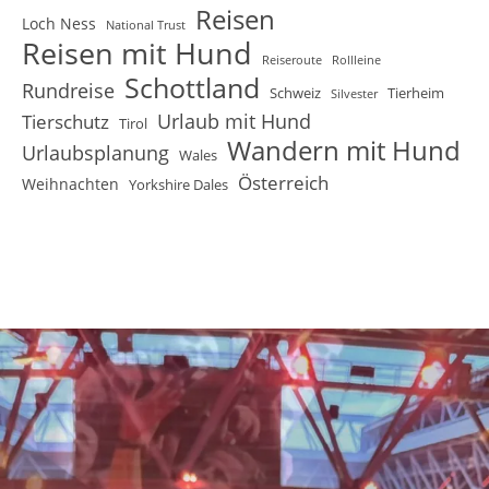
Reisen
Loch Ness
National Trust
Reisen mit Hund
Reiseroute
Rollleine
Schottland
Rundreise
Schweiz
Tierheim
Silvester
Urlaub mit Hund
Tierschutz
Tirol
Wandern mit Hund
Urlaubsplanung
Wales
Österreich
Weihnachten
Yorkshire Dales