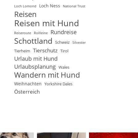
Loch Ness
Loch Lomond
National Trust
Reisen
Reisen mit Hund
Rundreise
Reiseroute
Rollleine
Schottland
Schweiz
Silvester
Tierschutz
Tierheim
Tirol
Urlaub mit Hund
Urlaubsplanung
Wales
Wandern mit Hund
Weihnachten
Yorkshire Dales
Österreich