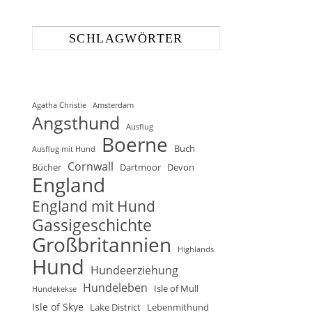
SCHLAGWÖRTER
Agatha Christie
Amsterdam
Angsthund
Ausflug
Boerne
Buch
Ausflug mit Hund
Cornwall
Bücher
Dartmoor
Devon
England
England mit Hund
Gassigeschichte
Großbritannien
Highlands
Hund
Hundeerziehung
Hundeleben
Isle of Mull
Hundekekse
Isle of Skye
Lake District
Lebenmithund