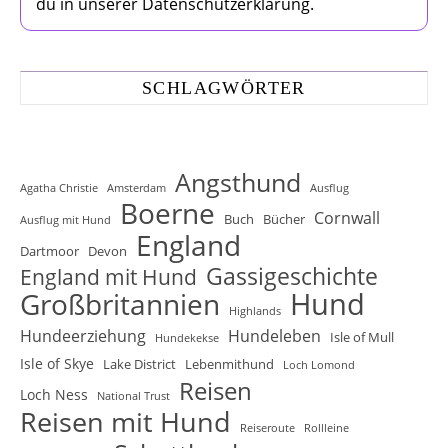
du in unserer Datenschutzerklärung.
SCHLAGWÖRTER
Angsthund
Agatha Christie
Amsterdam
Ausflug
Boerne
Cornwall
Buch
Bücher
Ausflug mit Hund
England
Dartmoor
Devon
Gassigeschichte
England mit Hund
Hund
Großbritannien
Highlands
Hundeerziehung
Hundeleben
Isle of Mull
Hundekekse
Isle of Skye
Lake District
Lebenmithund
Loch Lomond
Reisen
Loch Ness
National Trust
Reisen mit Hund
Reiseroute
Rollleine