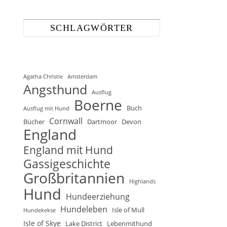
SCHLAGWÖRTER
Agatha Christie
Amsterdam
Angsthund
Ausflug
Boerne
Buch
Ausflug mit Hund
Cornwall
Bücher
Dartmoor
Devon
England
England mit Hund
Gassigeschichte
Großbritannien
Highlands
Hund
Hundeerziehung
Hundeleben
Isle of Mull
Hundekekse
Isle of Skye
Lake District
Lebenmithund