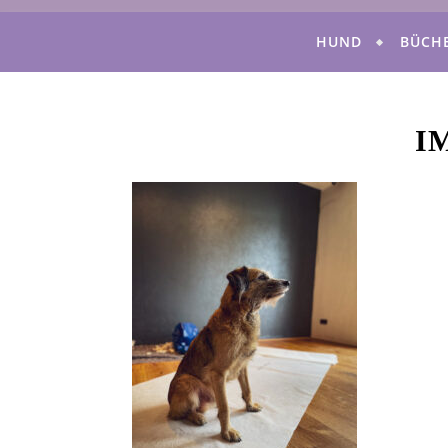
HUND
BÜCH
I