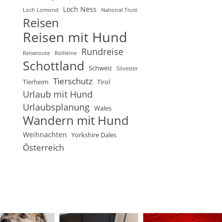
Loch Ness
Loch Lomond
National Trust
Reisen
Reisen mit Hund
Rundreise
Reiseroute
Rollleine
Schottland
Schweiz
Silvester
Tierschutz
Tierheim
Tirol
Urlaub mit Hund
Urlaubsplanung
Wales
Wandern mit Hund
Weihnachten
Yorkshire Dales
Österreich