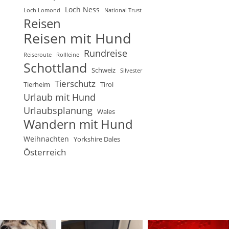
Loch Ness
Loch Lomond
National Trust
Reisen
Reisen mit Hund
Rundreise
Reiseroute
Rollleine
Schottland
Schweiz
Silvester
Tierschutz
Tierheim
Tirol
Urlaub mit Hund
Urlaubsplanung
Wales
Wandern mit Hund
Weihnachten
Yorkshire Dales
Österreich