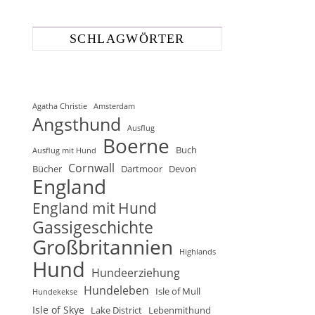
SCHLAGWÖRTER
Agatha Christie
Amsterdam
Angsthund
Ausflug
Boerne
Buch
Ausflug mit Hund
Cornwall
Bücher
Dartmoor
Devon
England
England mit Hund
Gassigeschichte
Großbritannien
Highlands
Hund
Hundeerziehung
Hundeleben
Isle of Mull
Hundekekse
Isle of Skye
Lake District
Lebenmithund