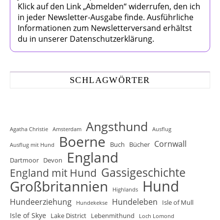
Klick auf den Link „Abmelden“ widerrufen, den ich
in jeder Newsletter-Ausgabe finde. Ausführliche
Informationen zum Newsletterversand erhältst
du in unserer Datenschutzerklärung.
SCHLAGWÖRTER
Angsthund
Agatha Christie
Amsterdam
Ausflug
Boerne
Cornwall
Buch
Bücher
Ausflug mit Hund
England
Dartmoor
Devon
Gassigeschichte
England mit Hund
Hund
Großbritannien
Highlands
Hundeerziehung
Hundeleben
Isle of Mull
Hundekekse
Isle of Skye
Lake District
Lebenmithund
Loch Lomond