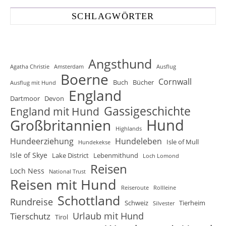
SCHLAGWÖRTER
Angsthund
Agatha Christie
Amsterdam
Ausflug
Boerne
Cornwall
Buch
Bücher
Ausflug mit Hund
England
Dartmoor
Devon
Gassigeschichte
England mit Hund
Hund
Großbritannien
Highlands
Hundeerziehung
Hundeleben
Isle of Mull
Hundekekse
Isle of Skye
Lake District
Lebenmithund
Loch Lomond
Reisen
Loch Ness
National Trust
Reisen mit Hund
Reiseroute
Rollleine
Schottland
Rundreise
Schweiz
Tierheim
Silvester
Urlaub mit Hund
Tierschutz
Tirol