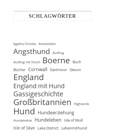
SCHLAGWÖRTER
Agatha Christie
Amsterdam
Angsthund
Ausflug
Boerne
Buch
Ausflug mit Hund
Cornwall
Bücher
Dartmoor
Devon
England
England mit Hund
Gassigeschichte
Großbritannien
Highlands
Hund
Hundeerziehung
Hundeleben
Isle of Mull
Hundekekse
Isle of Skye
Lake District
Lebenmithund