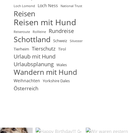
Loch Ness
Loch Lomond
National Trust
Reisen
Reisen mit Hund
Rundreise
Reiseroute
Rollleine
Schottland
Schweiz
Silvester
Tierschutz
Tierheim
Tirol
Urlaub mit Hund
Urlaubsplanung
Wales
Wandern mit Hund
Weihnachten
Yorkshire Dales
Österreich